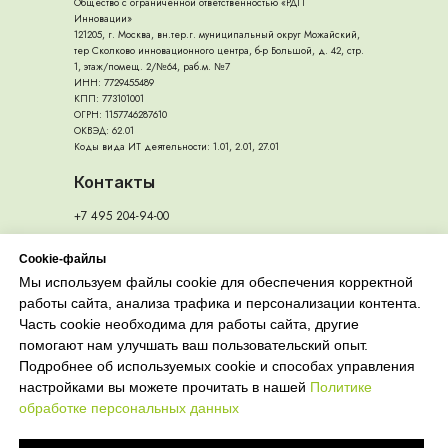
Общество с ограниченной ответственностью «РДП
Инновации»
121205, г. Москва, вн.тер.г. муниципальный округ Можайский,
тер Сколково инновационного центра, б-р Большой, д. 42, стр.
1, этаж/помещ. 2/№64, раб.м. №7
ИНН: 7729455489
КПП: 773101001
ОГРН: 1157746287610
ОКВЭД: 62.01
Коды вида ИТ деятельности: 1.01, 2.01, 27.01
Контакты
+7 495 204-94-00
Обучение:
Продажи:
Cookie-файлы
sales@ecorouter.ru
edu@ecorouter.ru
Мы используем файлы cookie для обеспечения корректной
работы сайта, анализа трафика и персонализации контента.
Часть cookie необходима для работы сайта, другие
помогают нам улучшать ваш пользовательский опыт.
Подробнее об используемых cookie и способах управления
настройками вы можете прочитать в нашей
Политике
Резидент ИТ-кластера «Сколково»
обработке персональных данных