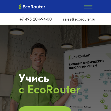
+7 495 204-94-00
sales@ecorouter.ru
Учись
с
EcoRouter