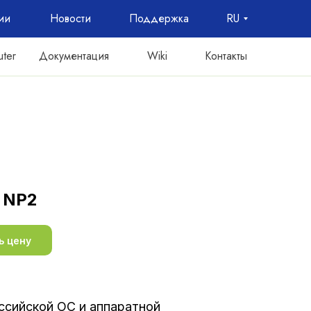
ии
Новости
Поддержка
RU
Документация
Wiki
Контакты
ter
 NP2
ь цену
ссийской ОС и аппаратной