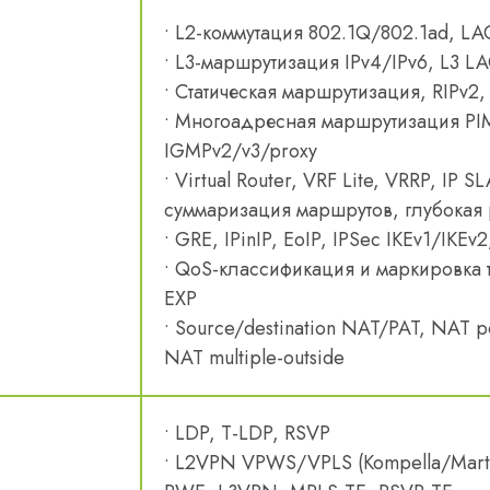
• L2-коммутация 802.1Q/802.1ad, LA
• L3-маршрутизация IPv4/IPv6, L3 LA
• Статическая маршрутизация, RIPv2,
• Многоадресная маршрутизация 
IGMPv2/v3/proxy
• Virtual Router, VRF Lite, VRRP, IP 
суммаризация маршрутов, глубокая
• GRE, IPinIP, EoIP, IPSec IKEv1/IKEv
• QoS-классификация и маркировка 
EXP
• Source/destination NAT/PAT, NAT po
NAT multiple-outside
• LDP, T-LDP, RSVP
• L2VPN VPWS/VPLS (Kompella/Marti