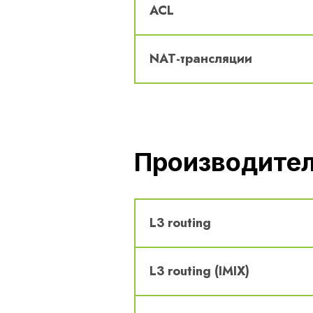
ACL
NAT-трансляции
Производите
L3 routing
L3 routing (IMIX)