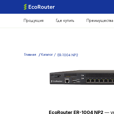
Продукция
Где купить
Преимущества
Главная
/
/
/
Каталог
/
ER-1004 NP2
EcoRouter ER-1004 NP2
— ун