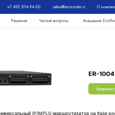
+7 495 204-94-00
sales@ecorouter.ru
О компан
Решения
Частые вопросы
Академия EcoRou
ER-1004
Запросит
иверсальный IP/MPLS-маршрутизатор на базе ро