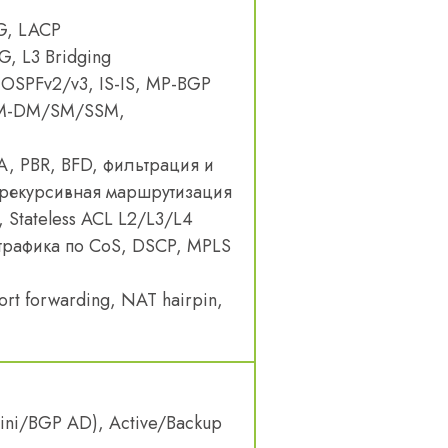
G, LACP
G, L3 Bridging
 OSPFv2/v3, IS-IS, MP-BGP
PIM-DM/SM/SSM,
SLA, PBR, BFD, фильтрация и
 рекурсивная маршрутизация
2, Stateless ACL L2/L3/L4
трафика по CoS, DSCP, MPLS
rt forwarding, NAT hairpin,
ni/BGP AD), Active/Backup