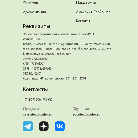
Решения
Поддержка
Документация
Академия EcoRouter
Контакты
Реквизиты
Общество с ограниченной ответственностью «РДП
Инновации»
121205, г. Москва, вн.тер.г. муниципальный округ Можайский,
тер Сколково инновационного центра, б-р Большой, д. 42, стр.
1, этаж/помещ. 2/№64, раб.м. №7
ИНН: 7729455489
КПП: 773101001
ОГРН: 1157746287610
ОКВЭД: 62.01
Коды вида ИТ деятельности: 1.01, 2.01, 27.01
Контакты
+7 495 204-94-00
Обучение:
Продажи:
sales@ecorouter.ru
edu@ecorouter.ru