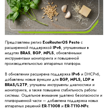
Представляем релиз
EcoRouterOS Pesto
с
расширенной поддержкой
IPv6
, улучшениями в
модулях
BRAS
,
BGP
,
MPLS
, обновлёнными
инструментами мониторинга и повышенной
производительностью аппаратных платформ.
В обновлении расширена поддержка
IPv6
и DHCPv6,
добавлены новые функции для
BGP, MPLS, LDP и
BRAS/L2TP
, улучшены инструменты диагностики и
мониторинга, а также повышена стабильность работы
системы. Отдельное внимание уделено безопасности и
платформенной части — добавлена поддержка новых
аппаратных решений
ER-T1008
и
ER-T110-NPc
.