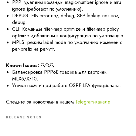
PPP: удалены команды magic-number ignore и mru
ignore (работают по умолчанию).
DEBUG: FIB error под debug, SFP-lookup лог под
debug.
CLI: Команды filter-map optimize и filter-map policy
optimize добавлены в конфигурацию по умолчанию.
MPLS: режим label mode по умолчанию изменён с
per-prefix на per-vrf.
Known Issues:
🔍🔍🔍
Балансировка PPPoE трафика для карточек
MLX5/X710.
Утечка памяти при работе OSPF LFA функционала.
Следите за новостями в нашем
Telegram-канале
RELEASE NOTES