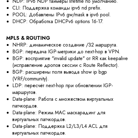
NDP: IPv6 NDP таймеры lifetime по умолчанию.
CLI: Поддержка команды ipv6 nd prefix.
POOL: Добавлены IPv6 gw/mask в ipv6 pool.
DHCP: Обработка DHCPv6 options 16-17.
MPLS & ROUTING
NHRP: динамическое создание /32 маршрута.
BGP: передача IGP-метрики до next-hop в VPN.
BGP: восприятие "invalid update" от RR как keepalive
(исправление дропов сессии с Route Reflector).
BGP: расширены поля вывода show ip bgp
(VRF/community).
LDP: пересчёт next-hop при обновлении IGP-
маршрутов.
Data-plane: Работа c множеством виртуальных
патчкордов.
Data-plane: Режим MAC маскарадинг для
виртуальных патчкордов.
Data-plane: Поддержка L2/L3/L4 ACL для
виртуальных патчкордов.