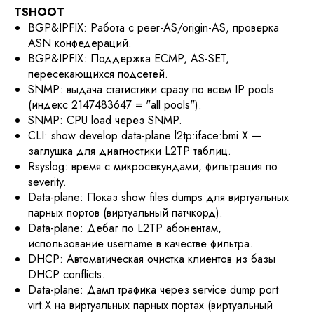
TSHOOT
BGP&IPFIX: Работа с peer-AS/origin-AS, проверка
ASN конфедераций.
BGP&IPFIX: Поддержка ECMP, AS-SET,
пересекающихся подсетей.
SNMP: выдача статистики сразу по всем IP pools
(индекс 2147483647 = "all pools").
SNMP: CPU load через SNMP.
CLI: show develop data-plane l2tp:iface:bmi.X —
заглушка для диагностики L2TP таблиц.
Rsyslog: время с микросекундами, фильтрация по
severity.
Data-plane: Показ show files dumps для виртуальных
парных портов (виртуальный патчкорд).
Data-plane: Дебаг по L2TP абонентам,
использование username в качестве фильтра.
DHCP: Автоматическая очистка клиентов из базы
DHCP conflicts.
Data-plane: Дамп трафика через service dump port
virt.X на виртуальных парных портах (виртуальный