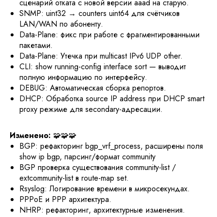
сценарий отката с новой версии aaad на старую.
SNMP: uint32 → counters uint64 для счётчиков
LAN/WAN по абоненту.
Data-Plane: фикс при работе с фрагментированными
пакетами.
Data-Plane: Утечка при multicast IPv6 UDP other.
CLI: show running-config interface sort — выводит
полную информацию по интерфейсу.
DEBUG: Автоматическая сборка репортов.
DHCP: Обработка source IP address при DHCP smart
proxy режиме для secondary-адресации.
Изменено:
🧩🧩🧩
BGP: рефакторинг bgp_vrf_process, расширены поля
show ip bgp, парсинг/формат community
BGP проверка существования community-list /
extcommunity-list в route-map set.
Rsyslog: Логирование времени в микросекундах.
PPPoE и PPP архитектура.
NHRP: рефакторинг, архитектурные изменения.