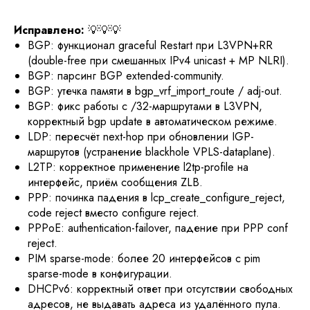
Исправлено:
💡💡💡
BGP: функционал graceful Restart при L3VPN+RR
(double-free при смешанных IPv4 unicast + MP NLRI).
BGP: парсинг BGP extended-community.
BGP: утечка памяти в bgp_vrf_import_route / adj-out.
BGP: фикс работы с /32-маршрутами в L3VPN,
корректный bgp update в автоматическом режиме.
LDP: пересчёт next-hop при обновлении IGP-
маршрутов (устранение blackhole VPLS-dataplane).
L2TP: корректное применение l2tp-profile на
интерфейс, приём сообщения ZLB.
PPP: починка падения в lcp_create_configure_reject,
code reject вместо configure reject.
PPPoE: authentication-failover, падение при PPP conf
reject.
PIM sparse-mode: более 20 интерфейсов с pim
sparse-mode в конфигурации.
DHCPv6: корректный ответ при отсутствии свободных
адресов, не выдавать адреса из удалённого пула.