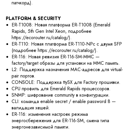
патчкорд).
PLATFORM & SECURITY
ER-T1008: Новая платформа ER-T1008 (Emerald
Rapids, 5th Gen Intel Xeon, подробнее
https://ecorouter.ru/catalog/).
ER-T110: Новая платформа ER-T110-NPс с двумя SFP
(подробнее https://ecorouter.ru/catalog/).
ER-116: Новая ревизия ER-116-SM-MMC —
factory/target образы для установки на MMC память.
L2: Поддержка назначения MAC-адресов для virtual-
pair портов.
CONSOLE: Поддержка ttySX для Factory прошивки.
CPU профиль для Emerald Rapids процессоров.
SNMP: шифрование community в конфигурации.
CLI: команда enable secret / enable password 8 —
валидация хешей.
ER-116: изменения настроек режима
энергосбережения для ER-116-SM, смена типа
энергонезависимой памяти.