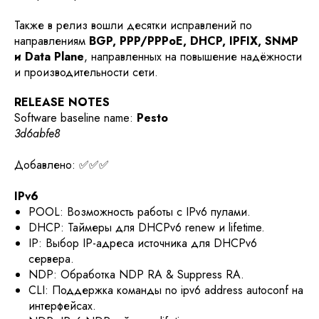
Также в релиз вошли десятки исправлений по
направлениям
BGP, PPP/PPPoE, DHCP, IPFIX, SNMP
и Data Plane
, направленных на повышение надёжности
и производительности сети.
RELEASE NOTES
Software baseline name:
Pesto
3d6abfe8
Добавлено: ✅✅✅
IPv6
POOL: Возможность работы с IPv6 пулами.
DHCP: Таймеры для DHCPv6 renew и lifetime.
IP: Выбор IP-адреса источника для DHCPv6
сервера.
NDP: Обработка NDP RA & Suppress RA.
CLI: Поддержка команды no ipv6 address autoconf на
интерфейсах.