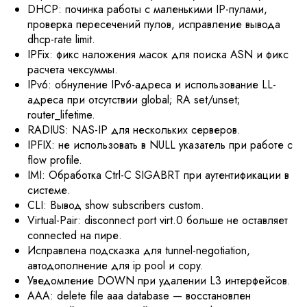
DHCP: починка работы с маленькими IP-пулами,
проверка пересечений пулов, исправление вывода
dhcp-rate limit.
IPFix: фикс наложения масок для поиска ASN и фикс
расчета чексуммы.
IPv6: обнуление IPv6-адреса и использование LL-
адреса при отсутствии global; RA set/unset;
router_lifetime.
RADIUS: NAS-IP для нескольких серверов.
IPFIX: не использовать в NULL указатель при работе с
flow profile.
IMI: Обработка Ctrl-C SIGABRT при аутентификации в
системе.
CLI: Вывод show subscribers custom.
Virtual-Pair: disconnect port virt.0 больше не оставляет
connected на пире.
Исправлена подсказка для tunnel-negotiation,
автодополнение для ip pool и copy.
Уведомление DOWN при удалении L3 интерфейсов.
AAA: delete file aaa database — восстановлен