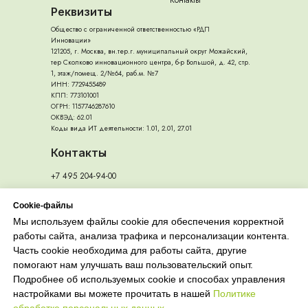
Контакты
Реквизиты
Общество с ограниченной ответственностью «РДП
Инновации»
121205, г. Москва, вн.тер.г. муниципальный округ Можайский,
тер Сколково инновационного центра, б-р Большой, д. 42, стр.
1, этаж/помещ. 2/№64, раб.м. №7
ИНН: 7729455489
КПП: 773101001
ОГРН: 1157746287610
ОКВЭД: 62.01
Коды вида ИТ деятельности: 1.01, 2.01, 27.01
Контакты
+7 495 204-94-00
Обучение:
Продажи:
Cookie-файлы
sales@ecorouter.ru
edu@ecorouter.ru
Мы используем файлы cookie для обеспечения корректной
работы сайта, анализа трафика и персонализации контента.
Часть cookie необходима для работы сайта, другие
помогают нам улучшать ваш пользовательский опыт.
Подробнее об используемых cookie и способах управления
настройками вы можете прочитать в нашей
Политике
Резидент ИТ-кластера «Сколково»